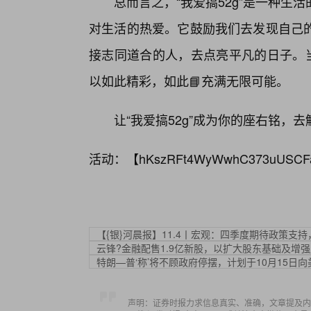
总而言之，“我爱搞52g”是一种
对生活的热爱。它鼓励我们去发现自己
接志同道合的人，去点亮平凡的日子。当
以如此精彩，如此📘充满无限可能。
让“我爱搞52g”成为你的座右铭，
活动：【
hKszRFt4WyWwhC373uUSCF
【{银}河晨报】11.4丨宏观：四季度期待政策支持
云锋?金融配售1.9亿新股，以扩大股东基础及增
特朗—普‘称’将不顾政府停摆，计划于10月15日
声明：证券时报力求信息真实、准确，文章提及内