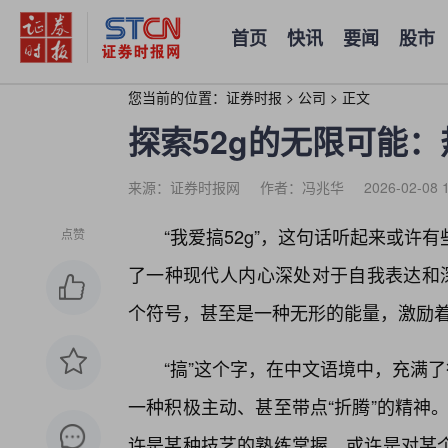
首页
快讯
要闻
股市
您当前的位置：
证券时报
>
公司
>
正文
探索52g的无限可能
来源：证券时报网
作者：冯兆华
2026-02-08 
“我爱搞52g”，这句话听起来或
点赞
了一种现代人内心深处对于自我表达和深
个符号，甚至是一种无形的能量，激励着
“搞”这个字，在中文语境中，充满
一种积极主动、甚至带点“折腾”的精神。
许是某种技艺的熟练掌握，或许是对某