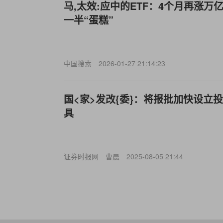
马,太效:应中的ETF：4个月再涨万
一半“蛋糕”
中国搜索
2026-01-27 21:14:23
国<家>发改{委}：将报批加快设立
具
证券时报网
曹晨
2025-08-05 21:44