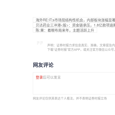
海外RE:IT;s市场现结构性机会，内部板块涨幅显
贝达药业三冲港<股>：资金链承压，1.8亿款项逾
陈:果：着眼布局来年，主题活跃上升
声明：证券时报力求信息真实、准确，文章提及内
下载“证券时报”官方APP，或关注官方微信公众
网友评论
登录
后可以发言
网友评论仅供其表达个人看法，并不表明证券时报立场