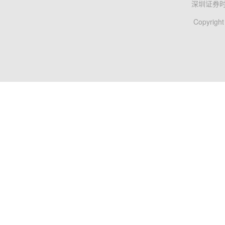
深圳证券
Copyright