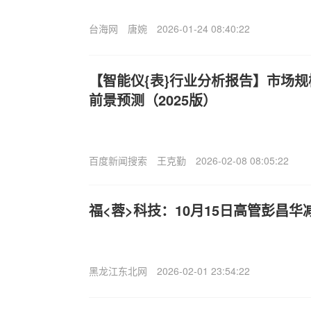
台海网
唐婉
2026-01-24 08:40:22
【智能仪{表}行业分析报告】市场规
前景预测（2025版）
百度新闻搜索
王克勤
2026-02-08 08:05:22
福<蓉>科技：10月15日高管彭昌华
黑龙江东北网
2026-02-01 23:54:22