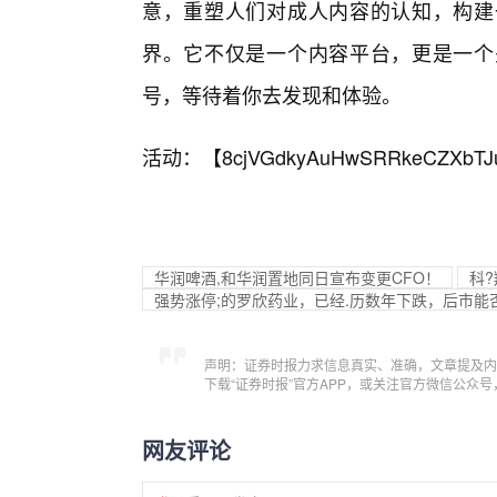
意，重塑人们对成人内容的认知，构建
界。它不仅是一个内容平台，更是一个
号，等待着你去发现和体验。
活动：【
8cjVGdkyAuHwSRRkeCZXbTJ
华润啤酒,和华润置地同日宣布变更CFO！
科
强势涨停;的罗欣药业，已经.历数年下跌，后市能
声明：证券时报力求信息真实、准确，文章提及内
下载“证券时报”官方APP，或关注官方微信公众
网友评论