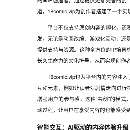
的🔥IP创造者。通过提供更加完善的
道，18comic.vip为创作者搭建了一
平台不仅支持原创内容的孵化，还积
发。无论是动画改编、游戏化互动，还是周边
提供支持与资源。这种全方位的IP培育
长久生命力的文化符号，从而实现创作
18comic.vip也为平台内的内
互动元素，例如让读者对剧情走向进行投
增强用户的参与感。这种“共创”的模式
动过程，让用户在享受内容的也能感受
智能交互：AI驱动的内容体验升级