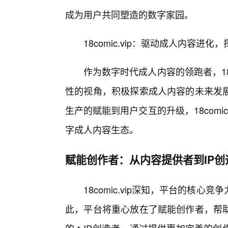
成为用户共同塑造的数字家园。
18comic.vip：驱动成人内容进
作为数字时代成人内容的领跑者，18c
性的视角，积极探索成人内容的未来发
生产的赋能到用户交互的升级，18comi
字成人内容生态。
赋能创作者：从内容提供者到IP创
18comic.vip深知，平台的核
此，平台将重心放在了赋能创作者，帮