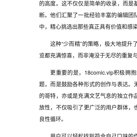
的高度。这不仅仅是简单的收录，而是
断。他们汇聚了一批经验丰富的编辑团
中，精心挑选出那些真正具有价值和感
这种“少而精”的策略，极大地提升
览都充满惊喜，而非淹没于无尽的重复
更重要的是，18comic.vip
题，而是鼓励各种形式的创作与表达。
的哥特，亦或是充满文艺气息的独立作品
放性，不仅吸引了更广泛的用户群体，
良性循环。
用户可以轻松找到符合自己口味的