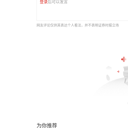
登录
后可以发言
网友评论仅供其表达个人看法，并不表明证券时报立场
为你推荐