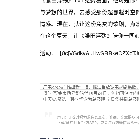
《雏田浮殇》TXT免费漫画，绝对是你
与梦想的世界，去感受那份超📘越时空
情感。现在，就让这份免费的馈赠，点
在这个夏天，让《雏田浮殇》陪你一同
活动：【
8cjVGdkyAuHwSRRkeCZXbTJ
广电<总>局:推出新举措：拟适当放宽电视剧集数
博时‘基’金市场异动陪伴10月24日：沪指再创年内
中天火,箭选—聘李怀念为总经理 宁星华任副总经
声明：证券时报力求信息真实、准确，文章提及内
下载“证券时报”官方APP，或关注官方微信公众