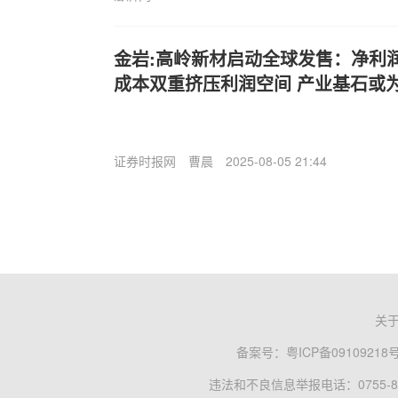
金岩:高岭新材启动全球发售：净利润
成本双重挤压利润空间 产业基石或
证券时报网
曹晨
2025-08-05 21:44
关
备案号：
粤ICP备09109218
违法和不良信息举报电话：0755-83