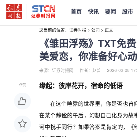
首页
快讯
要闻
股市
您当前的位置：
证券时报
>
公司
>
正文
《雏田浮殇》TXT免
美爱恋，你准备好心动
来源：证券时报网
作者：赵普
2026-02-08 17
缘起：彼岸花开，宿命的低语
点赞
在这个喧嚣的世界里，你是否也曾
在某个静谧的午后，幻想自己化身为故
河中携手同行？如果答案是肯定的，《雏